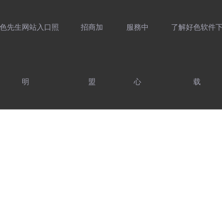
色先生网站入口照
招商加
服務中
了解好色软件
明
盟
心
载
介紹
好色先生网站入
家用照明產品
售後服務
製造實力
照明設計靈感
前往工程官網
服務支持
防偽查詢
最新資訊
好色先生91APP
聯係好色软件下
精選案例
加入
好色先生网站入口照
口照明產品
用光指南
载
COMMERCIAL LIGHTING