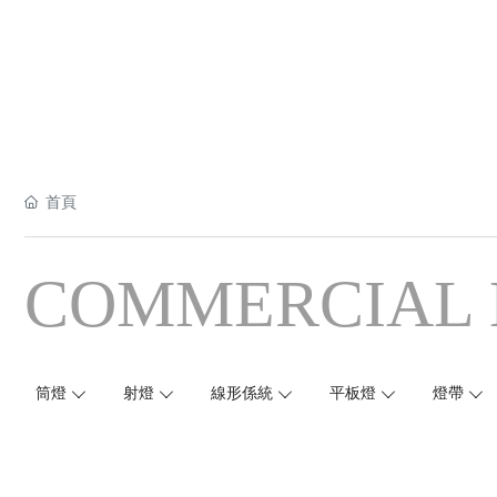
首頁
COMMERCIAL 
筒燈
射燈
線形係統
平板燈
燈帶