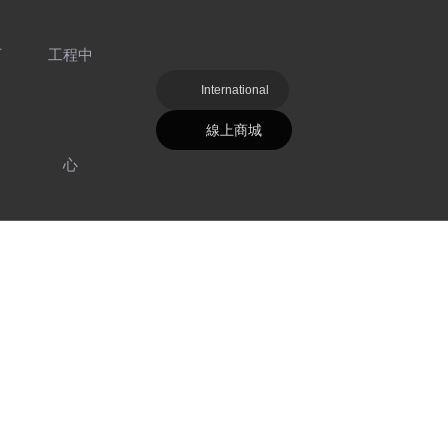
下
工程中
International
線上商城
心
好色软件下
明
载