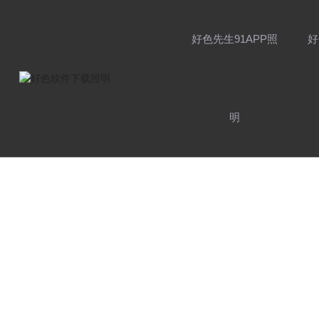
好色先生91APP照
好
明
品牌