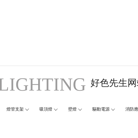
LIGHTING
好色先生网
燈管支架
吸頂燈
壁燈
驅動電源
消防