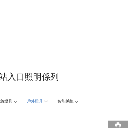
站入口照明係列
應急燈具
戶外燈具
智能係統