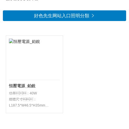
好色先生网站入口照明分類

恒壓電源_鉑銳
功率：40W
燈體尺寸：
L187.5*W46.5*H35mm
適用場景：低壓燈
帶、戶外洗牆