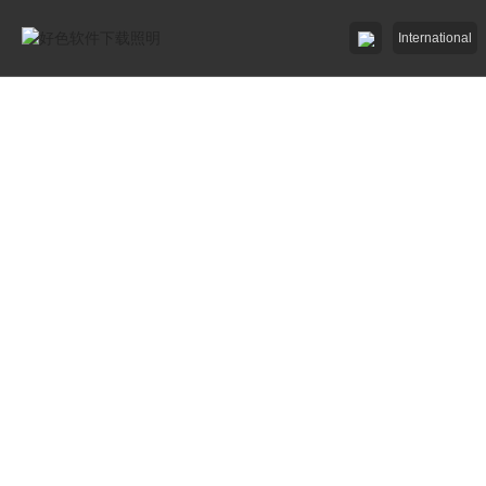
International
好色先生91APP照明

好色先生网站入口照明

招商加盟
服務中心

了解好色软件下载

工程中心
