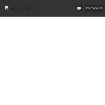
International
好色先生91APP照明

好色先生网站入口照明

招商加盟
服務中心

了解好色软件下载

工程中心
