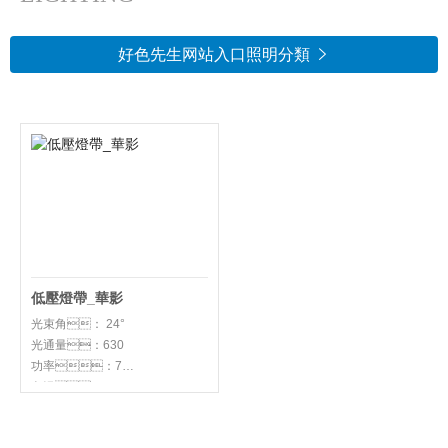
好色先生网站入口照明分類

低壓燈帶_華影
光束角： 24°
光通量：630
功率：7
色溫：5700K
燈體尺寸：
L82*82*H78mm