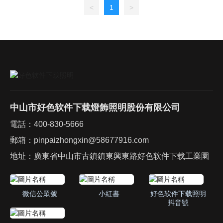
燈體顏色：白色
<
1
>
材質：鋁材+PC
適用場景：辦
公：辦公
室、會議室、
走廊過道等、酒
店：客房、走
中山市好色软件下载燈飾照明股份有限公司
電話：
400-830-5666
郵箱：
pinpaizhongxin@58677916.com
地址：廣東省中山市古鎮鎮東興東路好色软件下载工業園
微信公眾號
小紅書
好色软件下载照明
抖音號