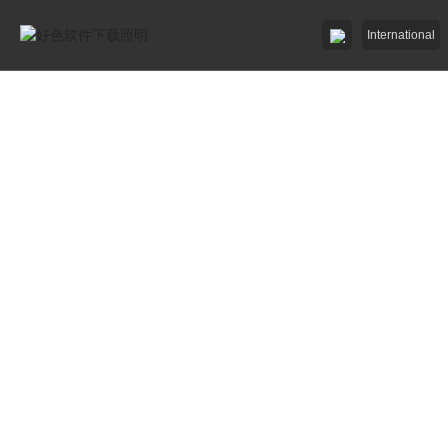
International
好色先生91APP照明

好色先生网站入口照明

招商加盟
服務中心

了解好色软件下载

工程中心
