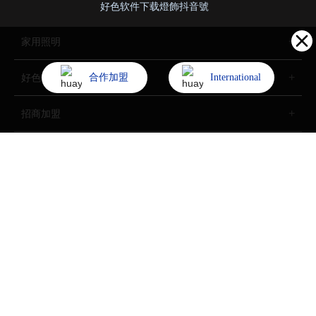
好色软件下载燈飾抖音號
家用照明
合作加盟
International
好色先生网站入口照明
招商加盟
了解好色软件下载
Copyright (©) 2022 中山市好色软件下载燈飾照明股份有限公司
All Rights Reserved.
技術支持：
中企動力
中山
SEO