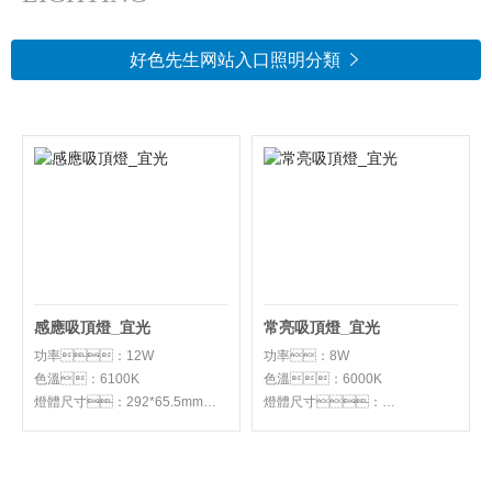
好色先生网站入口照明分類

感應吸頂燈_宜光
常亮吸頂燈_宜光
功率：12W
功率：8W
色溫：6100K
色溫：6000K
燈體尺寸：292*65.5mm
燈體尺寸：
適用場景：辦
公：過