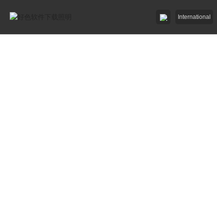
International
好色先生91APP照明

好色先生网站入口照明

招商加盟
服務中心

了解好色软件下载

工程中心
