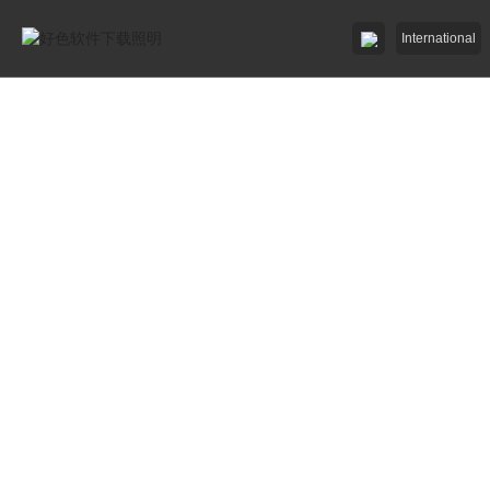
International
好色先生91APP照明

好色先生网站入口照明

招商加盟
服務中心

了解好色软件下载

工程中心
