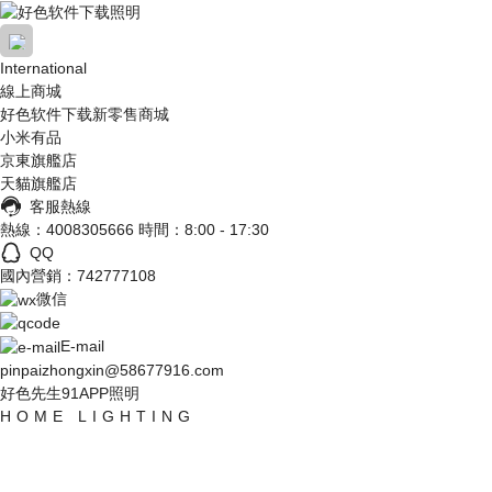
International
線上商城
好色先生91APP照明

好色软件下载新零售商城
小米有品
京東旗艦店
好色先生网站入口照明

天貓旗艦店
客服熱線
招商加盟
熱線：4008305666
時間：8:00 - 17:30
QQ
國內營銷：742777108
服務中心

微信
了解好色软件下载

E-mail
pinpaizhongxin@58677916.com
好色先生91APP照明
工程中心

HOME LIGHTING