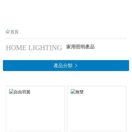
首頁
HOME LIGHTING
家用照明產品
產品分類
