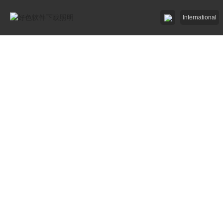
International
好色先生91APP照明

好色先生网站入口照明

招商加盟
服務中心

了解好色软件下载

工程中心
