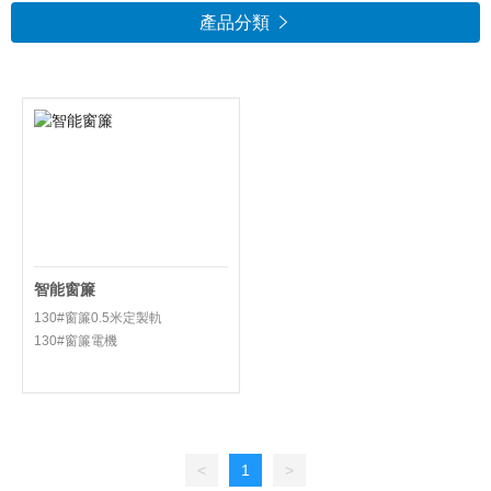
產品分類

智能窗簾
130#窗簾0.5米定製軌
<
1
>