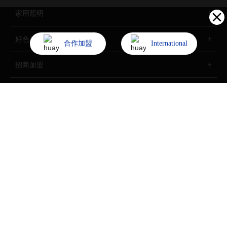
家用照明
好色先生网站入口照明
合作加盟
International
招商加盟
了解好色软件下载
Copyright (©) 2022 中山市好色软件下载燈飾照明股份有限公司
All Rights Reserved.
技術支持：
中企動力
中山
SEO