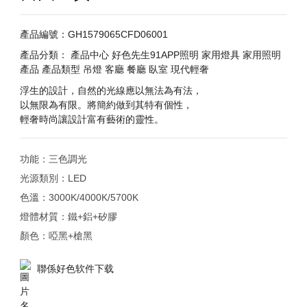
產品編號：GH1579065CFD06001
產品分類：
產品中心
好色先生91APP照明
家用燈具
家用照明
產品
產品類型
吊燈
客廳
餐廳
臥室
現代輕奢
浮生的設計，自然的光線應以無法為有法，
以無限為有限。將簡約做到其特有個性，
輕奢時尚讓設計富有藝術的靈性。
功能：三色調光
光源類別：LED
色溫：3000K/4000K/5700K
燈體材質：鐵+鋁+矽膠
聯係好色软件下载