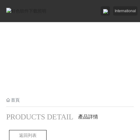
International
好色先生91APP照明

好色先生网站入口照明

招商加盟
服務中心

了解好色软件下载

首頁
工程中心

PRODUCTS DETAIL
產品詳情
返回列表