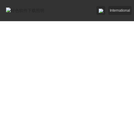
International
好色先生91APP照明

好色先生网站入口照明

招商加盟
服務中心

了解好色软件下载

工程中心

好色先生91APP照明