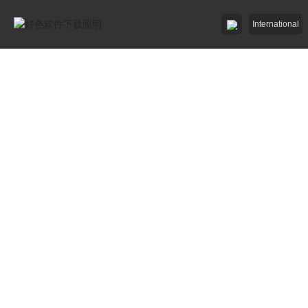
International
好色先生91APP照明

好色先生网站入口照明

招商加盟
服務中心

了解好色软件下载

工程中心
