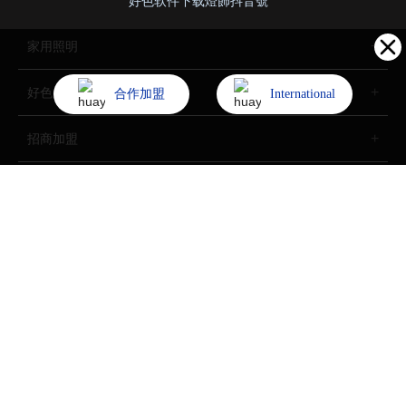
好色软件下载燈飾抖音號
家用照明
好色先生网站入口照明
合作加盟
International
招商加盟
了解好色软件下载
Copyright (©) 2022 中山市好色软件下载燈飾照明股份有限公司
All Rights Reserved.
技術支持：
中企動力
中山
SEO