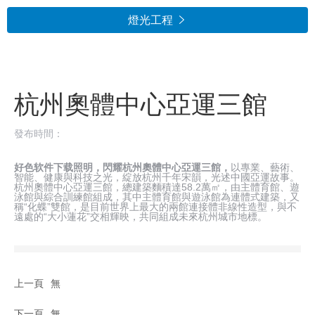
燈光工程

杭州奧體中心亞運三館
發布時間：
好色软件下载照明，閃耀杭州奧體中心亞運三館，
以專業、藝術、
智能、健康與科技之光，綻放杭州千年宋韻，光述中國亞運故事。
杭州奧體中心亞運三館，總建築麵積達58.2萬㎡，由主體育館、遊
泳館與綜合訓練館組成，其中主體育館與遊泳館為連體式建築，又
稱“化蝶”雙館，是目前世界上最大的兩館連接體非線性造型，與不
遠處的“大小蓮花”交相輝映，共同組成未來杭州城市地標。
上一頁
無
下一頁
無