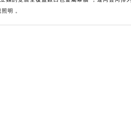
明。