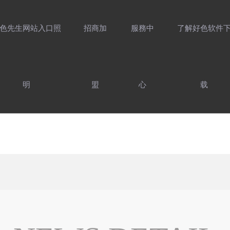
色先生网站入口照
招商加
服務中
了解好色软件
明
盟
心
载
介紹
好色先生网站入
家用照明產品
售後服務
製造實力
照明設計靈感
前往工程官網
服務支持
防偽查詢
最新資訊
好色先生91APP
聯係好色软件下
精選案例
加入
口照明產品
用光指南
载