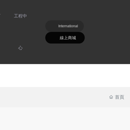
下
工程中
International
線上商城
心
好色软件下
载
首頁