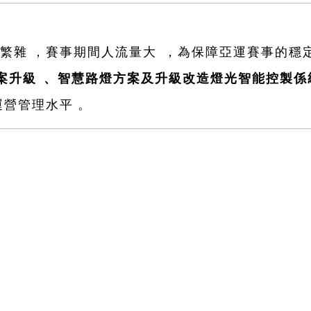
設備繁雜，賽事期間人流量大，為保障亞運賽事的
案升級、智慧路燈方案及升級改造燈光智能控製係
管理水平。