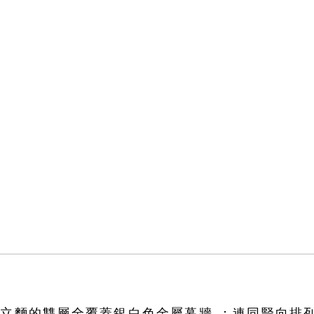
立麵的雙層全覆蓋銀白色金屬幕牆；連同豎向排列