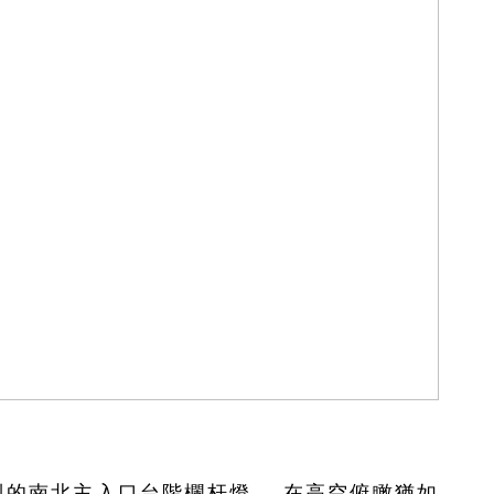
的南北主入口台階欄杆燈，在高空俯瞰猶如