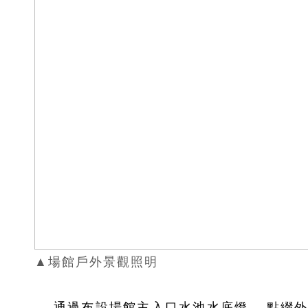
▲場館戶外景觀照明
通過布設場館主入口水池水底燈，點綴外