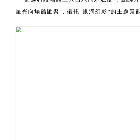
星光向場館匯聚，襯托
“銀河幻影”的主題景觀照