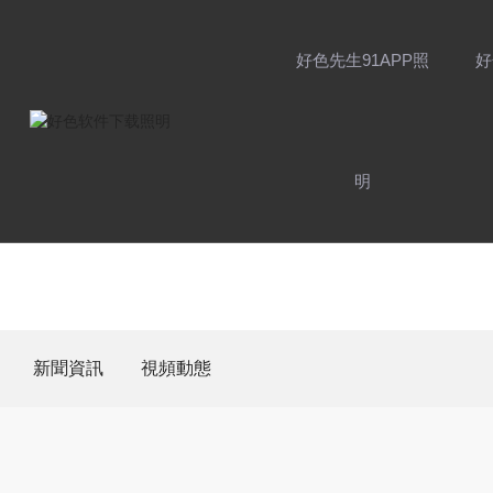
好色先生91APP照
好
明
品牌
新聞資訊
視頻動態